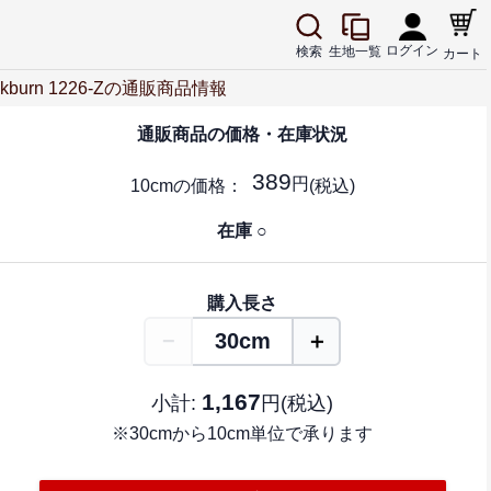
ログイン
生地一覧
検索
カート
urn 1226-Zの通販商品情報
通販商品の
価格・在庫状況
389
円
10cm
の価格：
(税込)
在庫 ○
購入
長さ
−
＋
30cm
1,167
小計:
円(税込)
※30cmから10cm単位で承ります