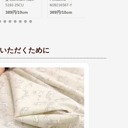
MJ9216S67-Y
389円/10cm
文いただくために