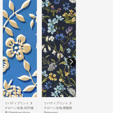
夏 Hello Sunshine
冬 Hera Hana 5239-
4144-24BU
25BU
389円/10cm
389円/10cm
リバティプリント タ
ナローン生地 廃盤柄
Primavera