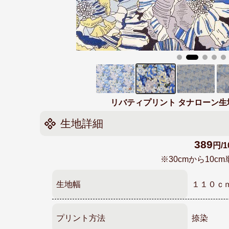
リバティプリント タナローン生地 国産
生地詳細
389
円/1
※30cmから10
生地幅
１１０ｃ
プリント方法
捺染