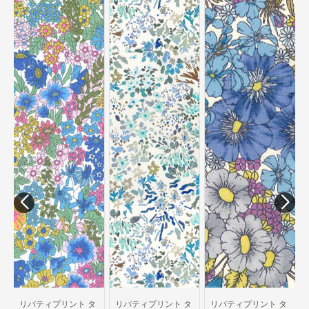
リバティプリント タ
ナローン生地 廃盤柄
Josephine's Garden
MJ3181-B
389円/10cm
タ
リバティプリント タ
リバティプリント タ