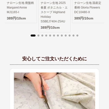
柄
ナローン生地 2025
ナローン生地 国産定
春夏 ボタニカル・エ
番柄 Gloria Flowers
スケープ Highland
DC10480-X
Holiday
389円/10cm
SSBEJ7404-25AU
389円/10cm
安心してご注文いただくために