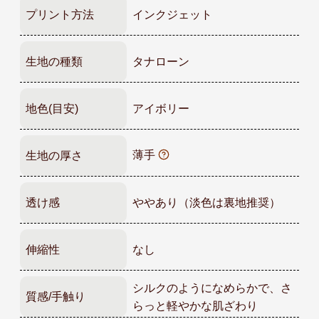
プリント方法
インクジェット
生地の種類
タナローン
地色(目安)
アイボリー
薄手
生地の厚さ
透け感
ややあり（淡色は裏地推奨）
伸縮性
なし
シルクのようになめらかで、さ
質感/手触り
らっと軽やかな肌ざわり