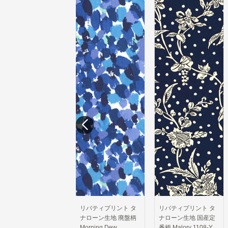
リバティプリント タ
リバティプリント タ
リバティプリント タ
ナローン生地 廃盤柄
ナローン生地 国産定
ナローン生地 2026春
Morning Dew
番柄 Malory 1108-Y
夏 Florie 61040-