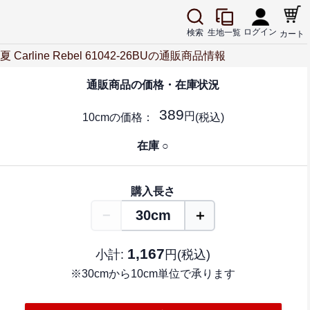
ログイン
生地一覧
検索
カート
rline Rebel 61042-26BUの通販商品情報
通販商品の
価格・在庫状況
389
円
10cm
の価格：
(税込)
在庫 ○
購入
長さ
−
＋
30cm
1,167
小計:
円(税込)
※30cmから10cm単位で承ります