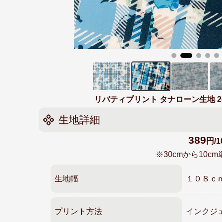
リバティプリント タナローン生地 2026春夏
生地詳細
389
円/1
※30cmから10
生地幅
１０８ｃ
プリント方法
インクジ