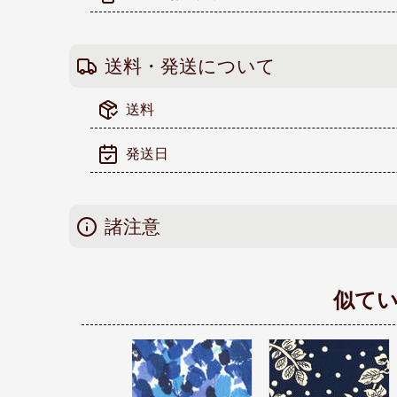
送料・発送について
送料
発送日
諸注意
似て