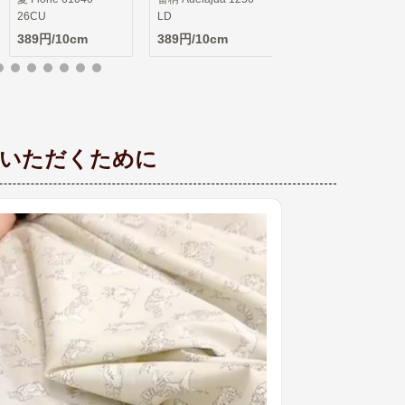
LD
389円/10cm
文いただくために