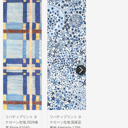
Mabelle MJ7013-N
夏 Geo Jewel 1131-
21C
389円/10cm
389円/10cm
リバティプリント タ
ナローン生地 国産定
番柄 Adelajda 1256-