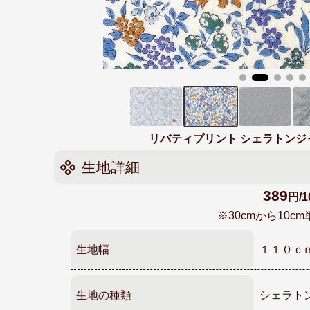
リバティプリント シェラトンジャージ 
生地詳細
389
円/1
※30cmから10
生地幅
１１０ｃ
生地の種類
シェラト