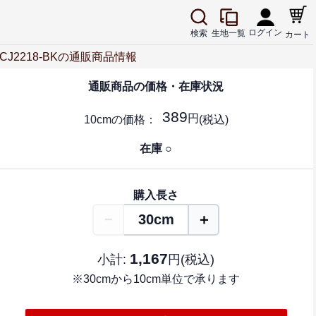
ログイン
生地一覧
検索
カート
CJ2218-BKの通販商品情報
通販商品の
価格・在庫状況
389
円
10cm
の価格：
(税込)
在庫 ○
購入
長さ
−
＋
30cm
1,167
小計:
円(税込)
※30cmから10cm単位で承ります