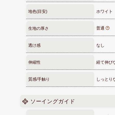
地色(目安)
ホワイト
普通
生地の厚さ
透け感
なし
伸縮性
経て伸び
質感/手触り
しっとり
ソーイングガイド