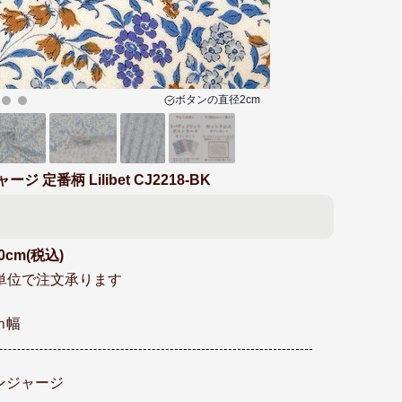
ボタンの
直径2cm
定番柄 Lilibet CJ2218-BK
0cm(税込)
cm単位で注文承ります
ｍ幅
ンジャージ