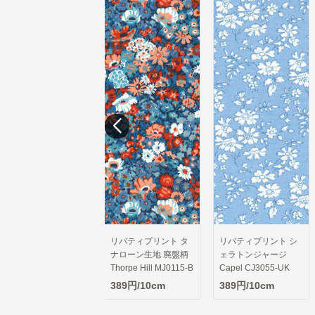
リバティプリント タ
リバティプリント シ
リバティプリント シ
ナローン生地 廃盤柄
ェラトンジャージ
ェラトンジャージ
Thorpe Hill MJ0115-B
Capel CJ3055-UK
Feather Fields
CJ7287-BK
389円/10cm
389円/10cm
389円/10cm