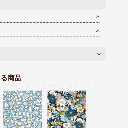
いる商品
リバティプリント シ
リバティプリント タ
ェラトンジャージ 定
ナローン生地 廃盤柄
番柄 Blackburn
Patricia MJ0007-Y
CJ1226-ZK
389円/10cm
389円/10cm