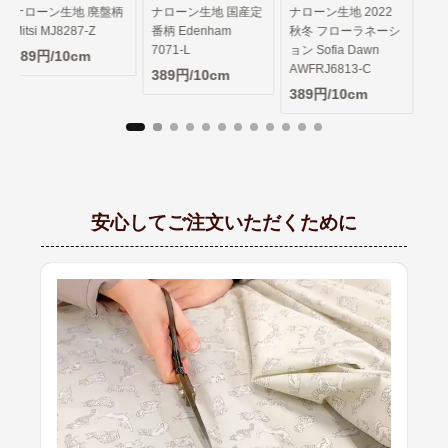
柄
ナローン生地 国産定
ナローン生地 2022
番柄 Edenham
秋冬 フローラネーシ
7071-L
ョン Sofia Dawn
AWFRJ6813-C
389円/10cm
389円/10cm
安心してご注文いただくために