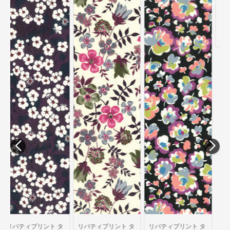
リバティプリント タ
ナローン生地 国産定
番柄 Edna 4279-X
389円/10cm
タ
リバティプリント タ
リバティプリント タ