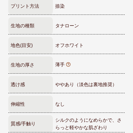
プリント方法
捺染
生地の種類
タナローン
地色(目安)
オフホワイト
薄手
生地の厚さ
透け感
ややあり（淡色は裏地推奨）
伸縮性
なし
シルクのようになめらかで、さ
質感/手触り
らっと軽やかな肌ざわり