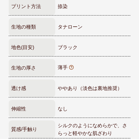
プリント方法
捺染
生地の種類
タナローン
地色(目安)
ブラック
薄手
生地の厚さ
透け感
ややあり（淡色は裏地推奨）
伸縮性
なし
シルクのようになめらかで、さ
質感/手触り
らっと軽やかな肌ざわり