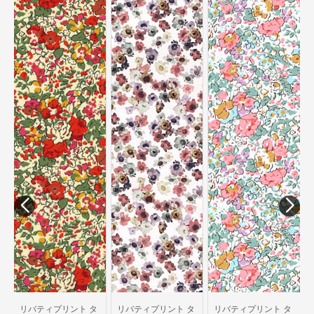
リバティプリント タ
ナローン生地 2025
春夏 ボタニカル・エ
スケープ Rosemary
Path SSBEJ7410-
25DU
389円/10cm
タ
リバティプリント タ
リバティプリント タ