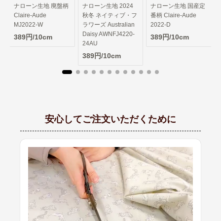
柄
ナローン生地 2024
ナローン生地 国産定
秋冬 ネイティブ・フ
番柄 Claire-Aude
ラワーズ Australian
2022-D
Daisy AWNFJ4220-
389円/10cm
24AU
389円/10cm
安心してご注文いただくために